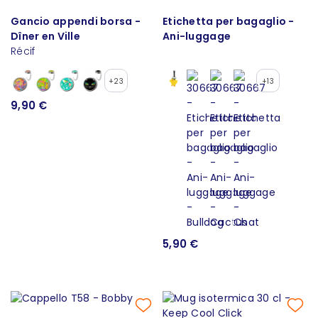
Gancio appendi borsa -
Etichetta per bagaglio -
Dîner en Ville
Ani-luggage
Récif
+23
+13
9,90 €
5,90 €