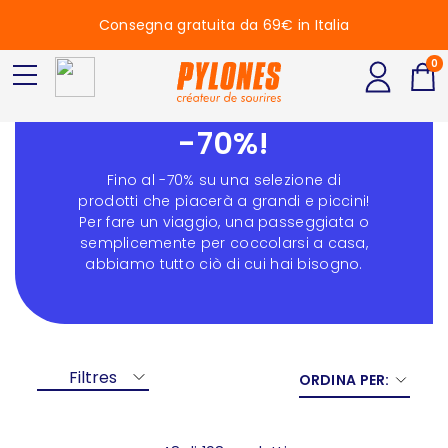
Consegna gratuita da 69€ in Italia
0
Saldi : fino al
-70%!
Fino al -70% su una selezione di
prodotti che piacerà a grandi e piccini!
Per fare un viaggio, una passeggiata o
semplicemente per coccolarsi a casa,
abbiamo tutto ciò di cui hai bisogno.
Filtres
ORDINA PER: