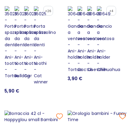
+26
+4
3,90 €
5,90 €