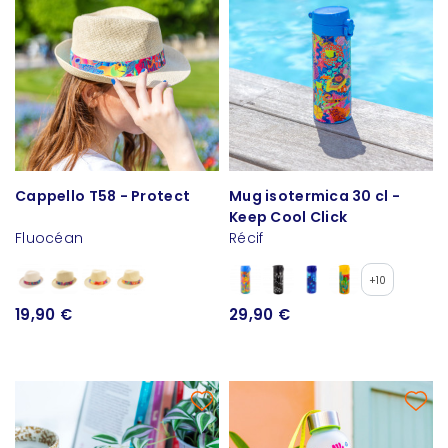
Cappello T58 - Protect
Mug isotermica 30 cl -
Keep Cool Click
Fluocéan
Récif
+10
19,90 €
29,90 €