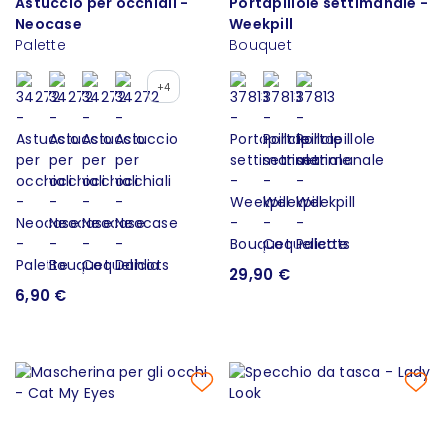
Astuccio per occhiali -
Portapillole settimanale -
Neocase
Weekpill
Palette
Bouquet
+4
29,90 €
6,90 €