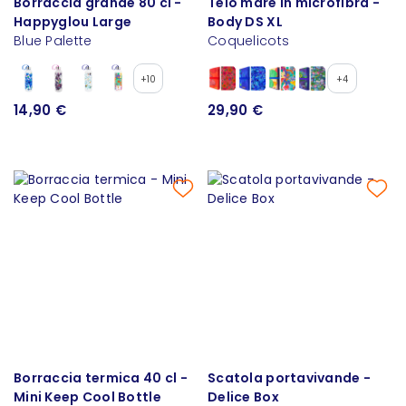
Borraccia grande 80 cl -
Telo mare in microfibra -
Happyglou Large
Body DS XL
Blue Palette
Coquelicots
+10
+4
14,90 €
29,90 €
Borraccia termica 40 cl -
Scatola portavivande -
Mini Keep Cool Bottle
Delice Box