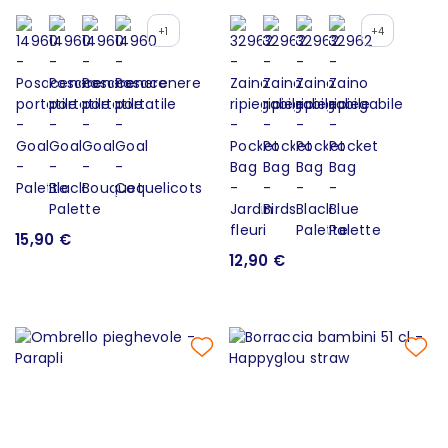
+1
+4
15,90 €
12,90 €