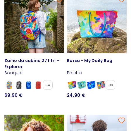
Zaino da cabina 27 litri -
Borsa - My Daily Bag
Explorer
Bouquet
Palette
+4
+10
69,90 €
24,90 €