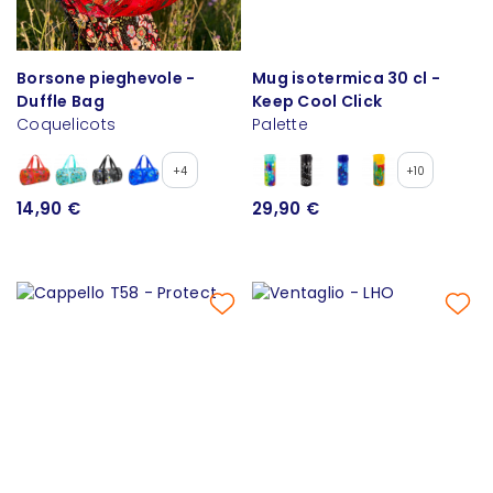
Borsone pieghevole -
Mug isotermica 30 cl -
Duffle Bag
Keep Cool Click
Coquelicots
Palette
+4
+10
14,90 €
29,90 €