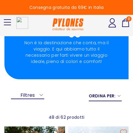
Consegna gratuita da 69€ in Italia
0
In viaggio
Non è la destinazione che conta, ma il
viaggio. E qui abbiamo tutto il
necessario per farti vivere un viaggio
ideale, pieno di colori e comfort!
Filtres
ORDINA PER:
48 di 62 prodotti