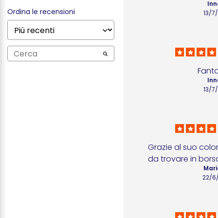
Inn
Ordina le recensioni
13/7
Fanta
Inn
13/7
Grazie al suo color
da trovare in bors
Mari
22/6