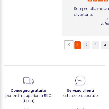
Sempre alla moda, 
divertente.
B.
20/6
1
2
3
4
Consegna gratuita
Servizio clienti
per ordini superiori a 59€
attento e accurato
(Italia)