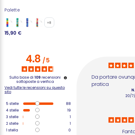
Palette
W
+8
15,90 €
4
4.8
/
5
Da portare ovunque
Sulla base di
109
recensioni
sottoposte a verifica
pratica
Vedi tutte le recensioni su questo
N.
sito
20/7
5
stelle
88
4
stelle
19
3
stelle
1
2
stelle
1
1
stella
0
Fanta