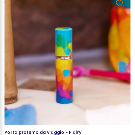
Porta profumo da viaggio - Flairy
Mo