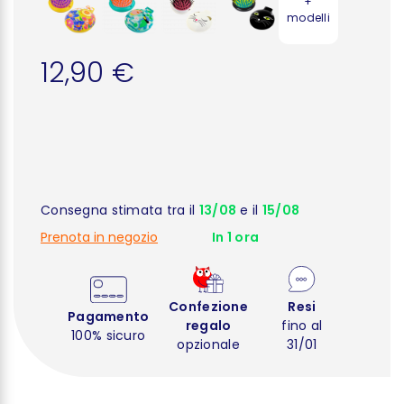
+
modelli
12,90 €
Consegna stimata tra il
13/08
e il
15/08
Prenota in negozio
In 1 ora
Confezione
Resi
Pagamento
regalo
fino al
100% sicuro
opzionale
31/01