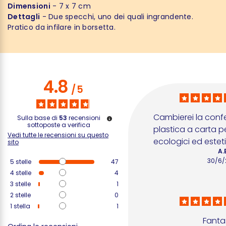
Dimensioni
- 7 x 7 cm
Dettagli
- Due specchi, uno dei quali ingrandente.
Pratico da infilare in borsetta.
4.8
/
5
Cambierei la conf
Sulla base di
53
recensioni
sottoposte a verifica
plastica a carta pe
Vedi tutte le recensioni su questo
ecologici ed esteti
sito
A.
30/6/
5
stelle
47
4
stelle
4
3
stelle
1
2
stelle
0
1
stella
1
Fanta