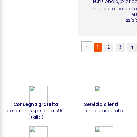
Funzionale, pratico
trousse o borsetta
M.
22/3/
1
2
3
4
Consegna gratuita
Servizio clienti
per ordini superiori a 59€
attento e accurato
(Italia)