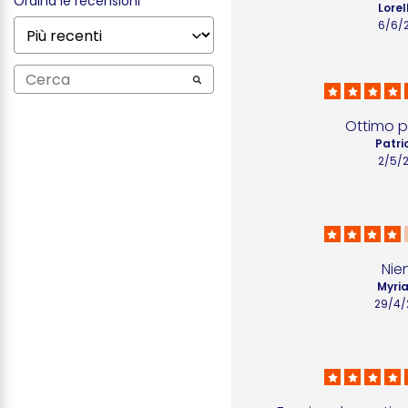
Ordina le recensioni
Lorel
6/6/
Ottimo 
Patri
2/5/
Nie
Myria
29/4/