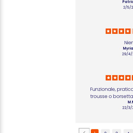
Patri
2/5/
Nie
Myria
29/4/
Funzionale, pratico
trousse o borsetta
M.
22/3/