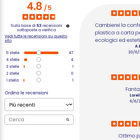
4.8
/
5
Cambierei la conf
Sulla base di
53
recensioni
sottoposte a verifica
plastica a carta pe
Vedi tutte le recensioni su questo
ecologici ed esteti
sito
A.
30/6/
5
stelle
47
4
stelle
4
3
stelle
1
2
stelle
0
1
stella
1
Fanta
Ordina le recensioni
Lorel
6/6/
Ottimo 