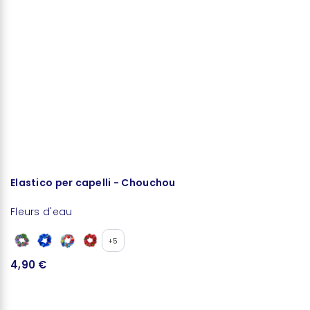
Elastico per capelli - Chouchou
P
Fleurs d'eau
Fl
+5
4,90 €
1