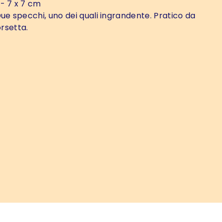
- 7 x 7 cm
ue specchi, uno dei quali ingrandente. Pratico da
orsetta.