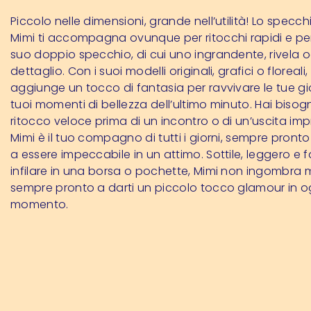
Piccolo nelle dimensioni, grande nell’utilità! Lo specc
Mimi ti accompagna ovunque per ritocchi rapidi e perf
suo doppio specchio, di cui uno ingrandente, rivela o
dettaglio. Con i suoi modelli originali, grafici o floreali
aggiunge un tocco di fantasia per ravvivare le tue gi
tuoi momenti di bellezza dell’ultimo minuto. Hai bisog
ritocco veloce prima di un incontro o di un’uscita im
Mimi è il tuo compagno di tutti i giorni, sempre pronto
a essere impeccabile in un attimo. Sottile, leggero e f
infilare in una borsa o pochette, Mimi non ingombra 
sempre pronto a darti un piccolo tocco glamour in o
momento.