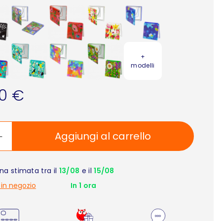
+
modelli
90 €
Aggiungi al carrello
a stimata tra il
13/08
e il
15/08
 in negozio
In 1 ora