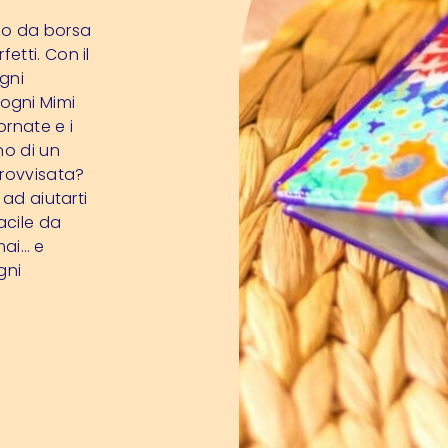
hio da borsa
etti. Con il
gni
, ogni Mimi
ornate e i
no di un
provvisata?
 ad aiutarti
acile da
mai… e
gni