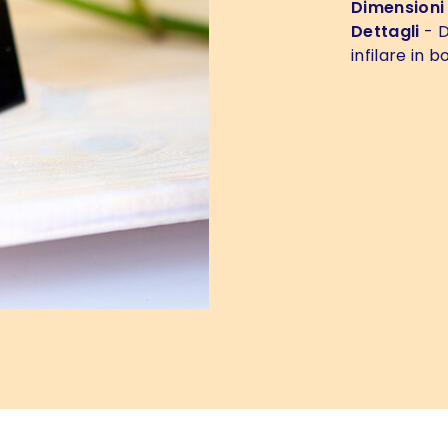
Dimensioni
Dettagli
- D
infilare in b