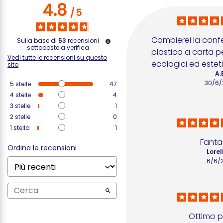
4.8
/
5
Cambierei la conf
Sulla base di
53
recensioni
sottoposte a verifica
plastica a carta pe
Vedi tutte le recensioni su questo
ecologici ed esteti
sito
A.
30/6/
5
stelle
47
4
stelle
4
3
stelle
1
2
stelle
0
1
stella
1
Fanta
Ordina le recensioni
Lorel
6/6/
Ottimo 