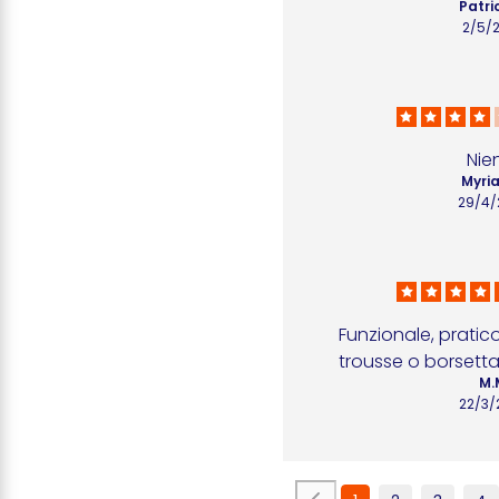
Patri
2/5/
Nie
Myria
29/4/
Funzionale, pratico
trousse o borsetta
M.
22/3/