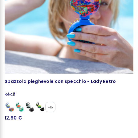
Spazzola pieghevole con specchio - Lady Retro
P
Récif
Pa
+15
12,90 €
1