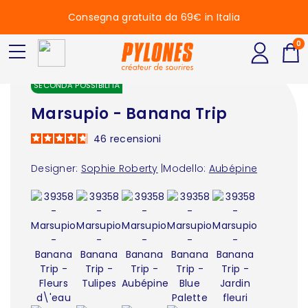
Consegna gratuita da 69€ in Italia
0
SECONDA POSSIBILITÀ
Marsupio - Banana Trip
46
recensioni
Designer:
Sophie Roberty
|
Modello:
Aubépine