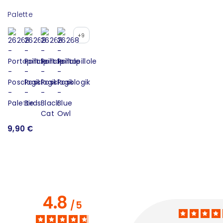
Palette
Ja
+9
9,90 €
5
4.8
/
5