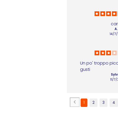
car
A.
14/7
Un po' troppo picco
gusti
Sylv
11/7
1
2
3
4