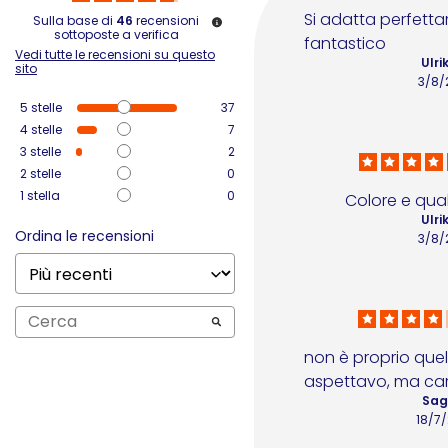
Si adatta perfetta
Sulla base di
46
recensioni
sottoposte a verifica
fantastico
Vedi tutte le recensioni su questo
Ulri
sito
3/8/
5
stelle
37
4
stelle
7
3
stelle
2
2
stelle
0
1
stella
0
Colore e qual
Ulri
Ordina le recensioni
3/8/
non è proprio quel
aspettavo, ma car
Sagi
18/7