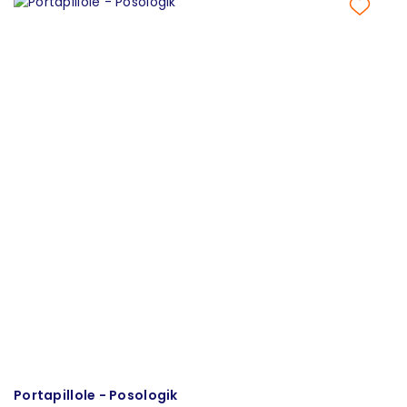
Portapillole - Posologik
P