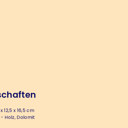
schaften
 x 12,5 x 16,5 cm
- Holz, Dolomit