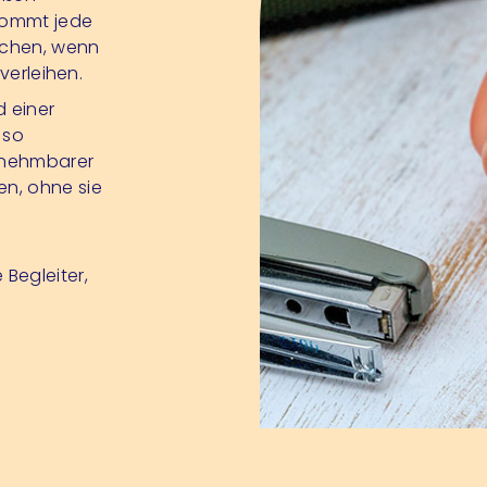
 kommt jede
echen, wenn
verleihen.
 einer
 so
bnehmbarer
en, ohne sie
Begleiter,