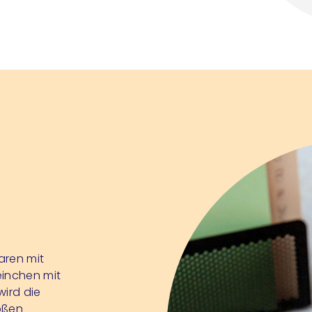
paren mit
einchen mit
wird die
rößen