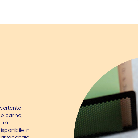
ivertente
o carino,
aprà
isponibile in
 salvadanaio