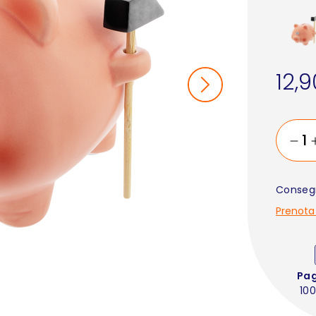
12,
Consegn
Prenota
Pa
100