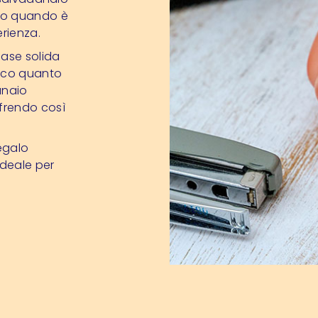
lo quando è
rienza.
base solida
tico quanto
anaio
frendo così
egalo
ideale per