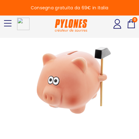
Consegna gratuita da 69€ in Italia
0