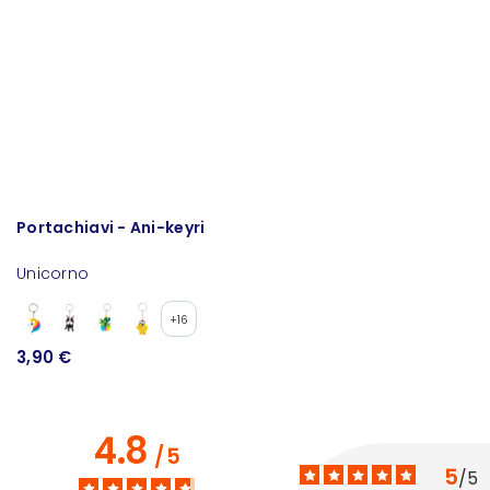
Portachiavi - Ani-keyri
P
Unicorno
+16
3,90 €
3
4.8
/
5
5
/
5