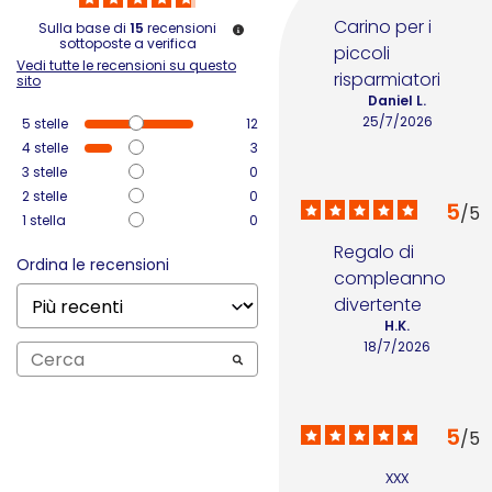
Carino per i 
Sulla base di
15
recensioni
sottoposte a verifica
piccoli 
Vedi tutte le recensioni su questo
risparmiatori
sito
Daniel L.
25/7/2026
5
stelle
12
4
stelle
3
3
stelle
0
2
stelle
0
5
/
5
1
stella
0
Regalo di 
Ordina le recensioni
compleanno 
divertente
H.K.
18/7/2026
5
/
5
xxx