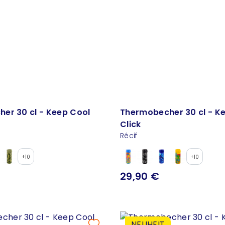
er 30 cl - Keep Cool
Thermobecher 30 cl - K
Click
Récif
+10
+10
29,90 €
NEUHEIT