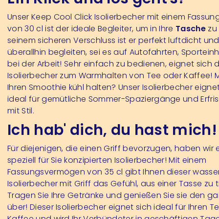
Unser Keep Cool Click Isolierbecher mit einem Fass
von 30 cl ist der ideale Begleiter, um in Ihre
Tasche
zu 
seinem sicheren Verschluss ist er perfekt luftdicht un
überallhin begleiten, sei es auf Autofahrten, Sportein
bei der Arbeit! Sehr einfach zu bedienen, eignet sich d
Isolierbecher zum Warmhalten von Tee oder Kaffee! 
Ihren Smoothie kühl halten? Unser Isolierbecher eigne
ideal für gemütliche Sommer-Spaziergänge und Erfr
mit Stil.
Ich hab' dich, du hast mich!
Für diejenigen, die einen Griff bevorzugen, haben wir 
speziell für Sie konzipierten Isolierbecher! Mit einem
Fassungsvermögen von 35 cl gibt Ihnen dieser wasse
Isolierbecher mit Griff das Gefühl, aus einer Tasse zu t
Tragen Sie Ihre Getränke und genießen Sie sie den g
über! Dieser Isolierbecher eignet sich ideal für Ihren T
Kaffee und wird Ihr Verbündeter in geschäftigen Tag