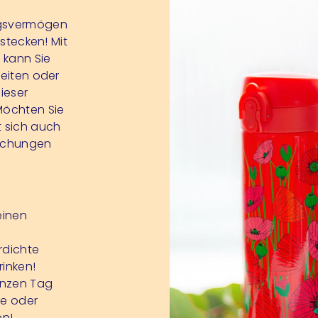
ungsvermögen
stecken! Mit
d kann Sie
heiten oder
ieser
Möchten Sie
t sich auch
ischungen
einen
rdichte
rinken!
anzen Tag
ee oder
en!