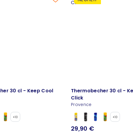
er 30 cl - Keep Cool
Thermobecher 30 cl - K
Click
Provence
+10
+10
29,90 €