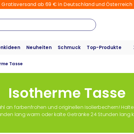
Gratisversand ab 69 € in Deutschland und Österreich
nkideen
Neuheiten
Schmuck
Top-Produkte
rme Tasse
Isotherme Tasse
l an farbenfrohen und originellen Isolierbechern! Halten
unden lang warm oder kalte Getränke 24 Stunden lang ka