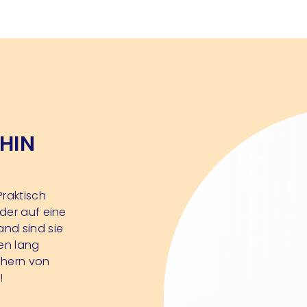
HIN
Praktisch
der auf eine
nd sind sie
den lang
chern von
!