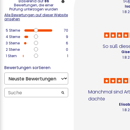
Su
Basierend auf
86
Bewertungen, die einer
Isa
Prüfung unterzogen wurden
1.8.
Alle Bewertungen auf dieser Website
ansehen
5
Sterne
70
4
Sterne
9
3
Sterne
6
So süß die
2
Sterne
0
Gise
1
Stern
1
1.8.
Bewertungen sortieren
Manchmal sind Artike
dachte
Elisab
1.8.