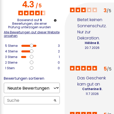
4.3
/
5
3
/
5
Bietet keinen 
Basierend auf
6
Bewertungen, die einer
Sonnenschutz. 
Prüfung unterzogen wurden
Nur zur 
Alle Bewertungen auf dieser Website
ansehen
Dekoration.
Hélène B.
5
Sterne
3
20.7.2026
4
Sterne
2
3
Sterne
1
2
Sterne
0
5
1
Stern
0
/
5
Das Geschenk 
Bewertungen sortieren
kam gut an
Catherine B.
11.7.2026