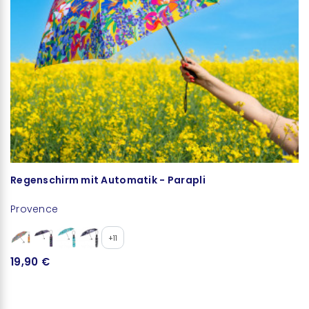
Regenschirm mit Automatik - Parapli
T
Provence
B
+11
19,90 €
2