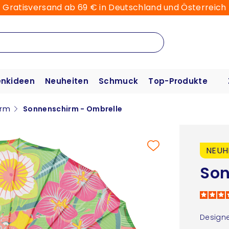
Gratisversand ab 69 € in Deutschland und Österreich
nkideen
Neuheiten
Schmuck
Top-Produkte
irm
Sonnenschirm - Ombrelle
NEUH
Son
Designe