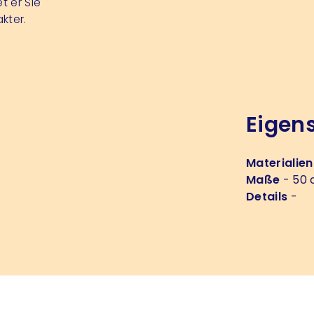
t er Sie
kter.
Eigen
Materialien
Maße
- 50 
Details
-