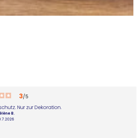
R
Pa
1
3
/
5
chutz. Nur zur Dekoration.
élène B.
0.7.2026