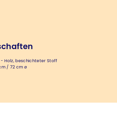
schaften
- Holz, beschichteter Stoff
cm / 72 cm ø