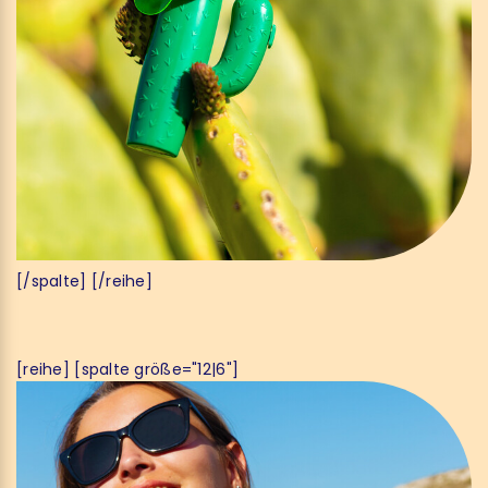
[/spalte] [/reihe]
[reihe] [spalte größe="12|6"]