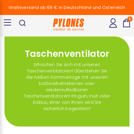
Gratisversand ab 69 € in Deutschland und Österreich
0
Taschenventilator
Erfrischen Sie sich mit unseren
Taschenventilatoren! Überstehen Sie
die heißen Sommertage mit unseren
batteriebetriebenen oder
wiederaufladbaren
Taschenventilatoren! Pinguin,
Inuit
oder
Kaktus, einer von ihnen wird Sie
sicherlich begeistern!