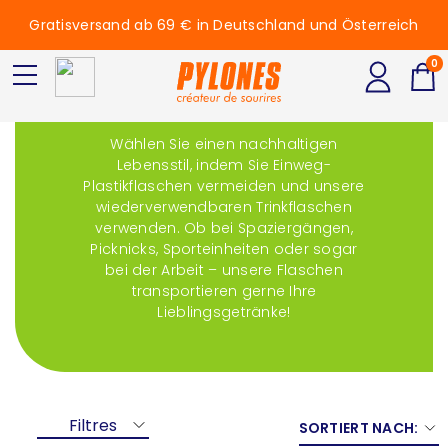
Gratisversand ab 69 € in Deutschland und Österreich
0
Trinkflasche
Wählen Sie einen nachhaltigen
Lebensstil, indem Sie Einweg-
Plastikflaschen vermeiden und unsere
wiederverwendbaren Trinkflaschen
verwenden. Ob bei Spaziergängen,
Picknicks, Sporteinheiten oder sogar
bei der Arbeit – unsere Flaschen
transportieren gerne Ihre
Lieblingsgetränke!
Filtres
SORTIERT NACH: