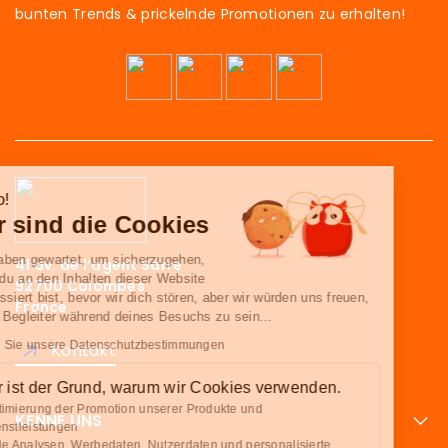
bunten Trends & prickelnde Promotionen zu erhalten!
Hallo!
Wir sind die Cookies
Wir haben gewartet, um sicherzugehen,
41 av. de l’agent Sarre
dass du an den Inhalten dieser Website
92700 Colombes
interessiert bist, bevor wir dich stören, aber wir würden uns freuen,
France
deine Begleiter während deines Besuchs zu sein...
Lesen Sie unsere Datenschutzbestimmungen
Kontakt
Hier ist der Grund, warum wir Cookies verwenden.
Optimierung der Promotion unserer Produkte und
KENNE UNS
Dienstleistungen
Teile Analysen, Werbedaten, Nutzerdaten und personalisierte