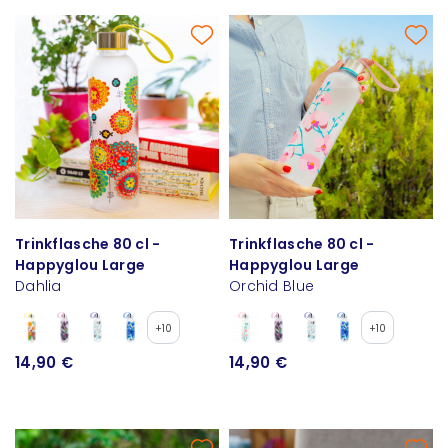
Trinkflasche 80 cl -
Trinkflasche 80 cl -
Happyglou Large
Happyglou Large
Dahlia
Orchid Blue
+10
+10
14,90 €
14,90 €