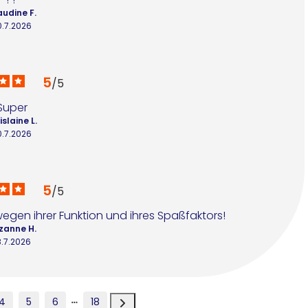
audine F.
0.7.2026
5
/
5
Super
slaine L.
0.7.2026
5
/
5
e wegen ihrer Funktion und ihres Spaßfaktors!
zanne H.
8.7.2026
4
5
6
18