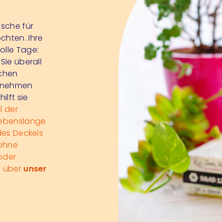
asche für
chten. Ihre
olle Tage:
Sie überall
ichen
genehmen
ilft sie
l der
lebenslange
 des Deckels
 ohne
 oder
e über
unser