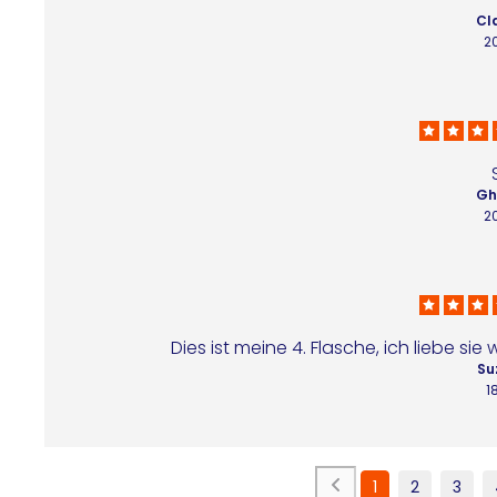
Cl
2
Ghi
2
Dies ist meine 4. Flasche, ich liebe si
Su
1
1
2
3