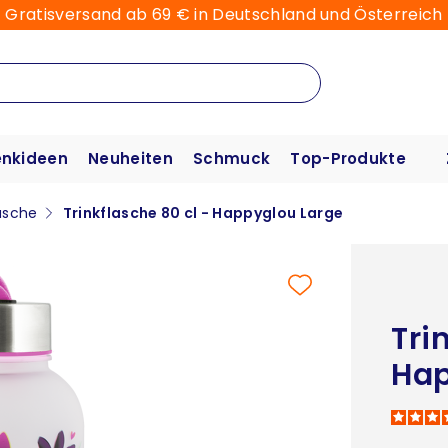
Gratisversand ab 69 € in Deutschland und Österreich
nkideen
Neuheiten
Schmuck
Top-Produkte
lasche
Trinkflasche 80 cl - Happyglou Large
Tri
Hap