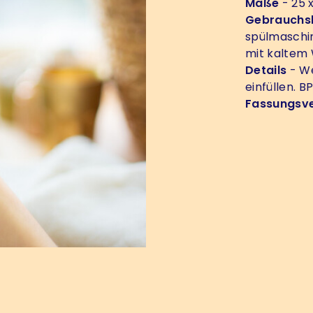
Maße
- 25 
Gebrauchs
spülmaschi
mit kaltem 
Details
- We
einfüllen. B
Fassungsv