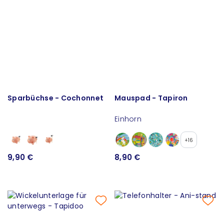
Sparbüchse - Cochonnet
Mauspad - Tapiron
Einhorn
+16
9,90 €
8,90 €