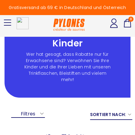
Gratisversand ab 69 € in Deutschland und Österreich
0
Ausverkauf -
Kinder
Wer hat gesagt, dass Rabatte nur für
Erwachsene sind? Verwöhnen Sie Ihre
Kinder und die Ihrer Lieben mit unseren
Trinkflaschen, Bleistiften und vielem
mehr!
Filtres
SORTIERT NACH: