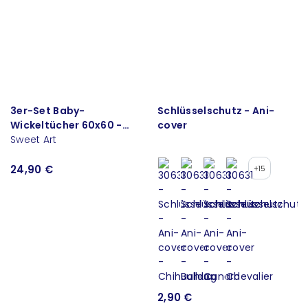
3er-Set Baby-
Schlüsselschutz - Ani-
Wickeltücher 60x60 -
cover
Michelanges
Sweet Art
24,90 €
+15
2,90 €