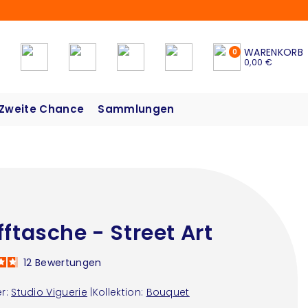
WARENKORB
0
0,00 €
Zweite Chance
Sammlungen
fftasche - Street Art
12
Bewertungen
r:
Studio Viguerie
|
Kollektion:
Bouquet