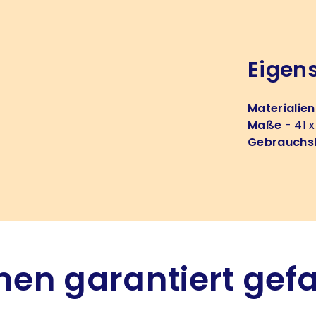
Eigen
Materialien
Maße
- 41 x
Gebrauchs
hnen garantiert gef