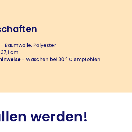
schaften
- Baumwolle, Polyester
 37,1 cm
hinweise
- Waschen bei 30 ° C empfohlen
allen werden!