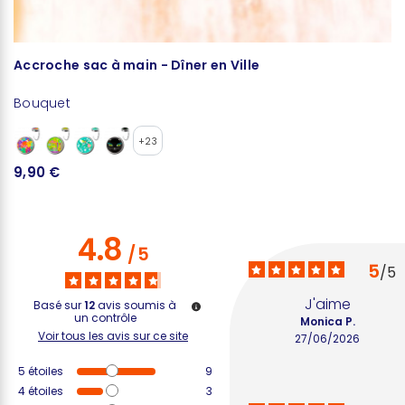
Accroche sac à main - Dîner en Ville
C
Bouquet
B
+23
9,90 €
5
4.8
/
5
5
/
5
J'aime
Basé sur
12
avis soumis à
un contrôle
Monica P.
Voir tous les avis sur ce site
27/06/2026
5
étoiles
9
4
étoiles
3