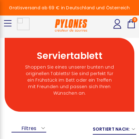
Gratisversand ab 69 € in Deutschland und Österreich
0
Serviertablett
Shoppen Sie eines unserer bunten und
originellen Tabletts! Sie sind perfekt für
ein Frühstück im Bett oder ein Treffen
mit Freunden und passen sich Ihren
Wünschen an.
Filtres
SORTIERT NACH: