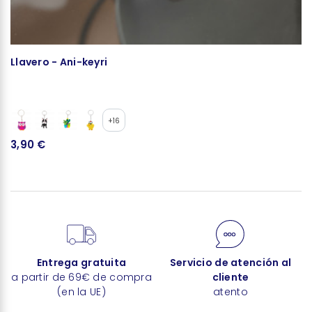
Llavero - Ani-keyri
E
+16
3,90 €
5
Entrega gratuita
Servicio de atención al
a partir de 69€ de compra
cliente
(en la UE)
atento