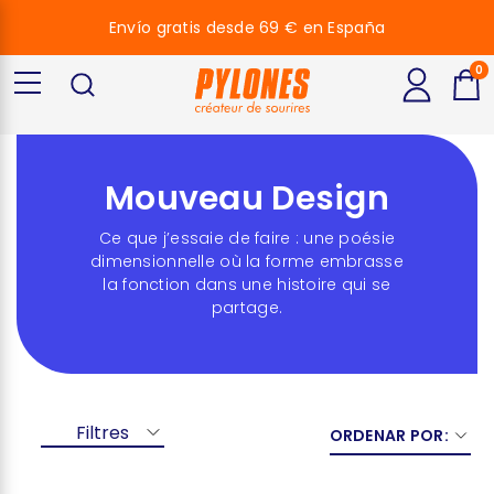
Envío gratis desde 69 € en España
0
Mouveau Design
Ce que j’essaie de faire : une poésie
dimensionnelle où la forme embrasse
la fonction dans une histoire qui se
partage.
Filtres
ORDENAR POR: