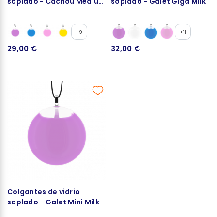
soplado - Cachou Medium
soplado - Galet Giga Milk
Milk
+9
+11
29,00 €
32,00 €
Colgantes de vidrio
soplado - Galet Mini Milk