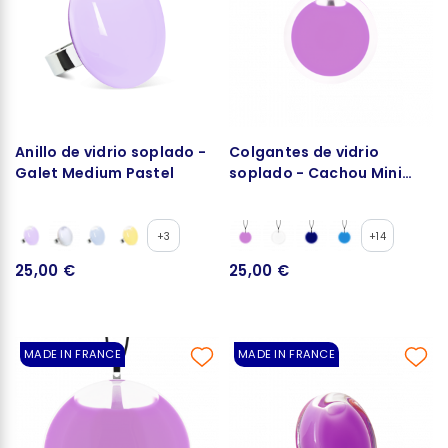
Anillo de vidrio soplado -
Colgantes de vidrio
Galet Medium Pastel
soplado - Cachou Mini
Milk
+3
+14
25,00 €
25,00 €
MADE IN FRANCE
MADE IN FRANCE