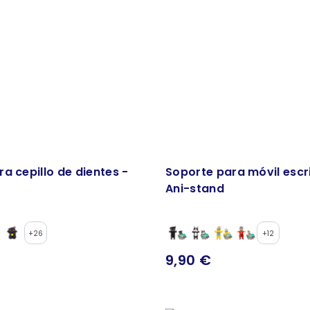
a cepillo de dientes -
Soporte para móvil escri
Ani-stand
+26
+12
9,90 €