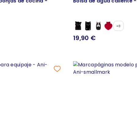
ponjas de cocina -
Bolsa de agua caliente -
+8
19,90 €