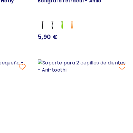
 Hotly
Bolígrafo retráctil - Anilo
5,90 €