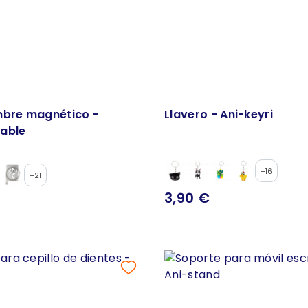
mbre magnético -
Llavero - Ani-keyri
able
+16
+21
3,90 €