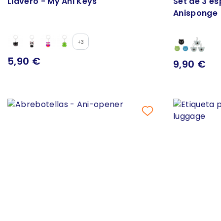
Llavero - My Ani Keys
Set de 3 es
Anisponge
+3
5,90 €
9,90 €