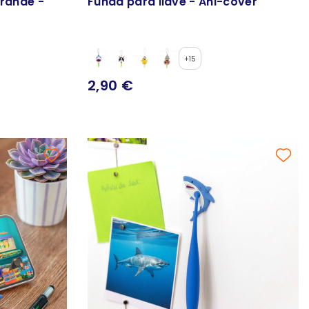
rande -
Funda para llave - Ani-cover
+15
2,90 €