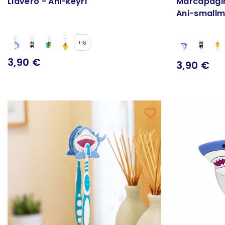
Llavero - Ani-keyri
Marcapági
Ani-smallm
+16
3,90 €
3,90 €