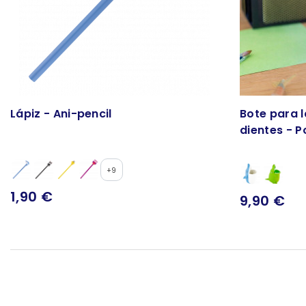
Lápiz - Ani-pencil
Bote para l
dientes - P
+9
1,90 €
9,90 €