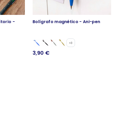
torio -
Bolígrafo magnético - Ani-pen
+3
3,90 €