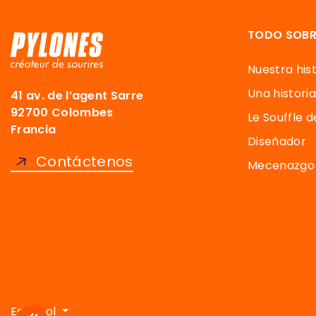
TODO SOBR
Nuestra hist
Una historia
41 av. de l’agent Sarre
92700 Colombes
Le Souffle 
Francia
Diseñador
Contáctenos
Mecenazgo 
Axeptio consent
Plataforma de Gestión de Consentimiento: Personaliza t
Español