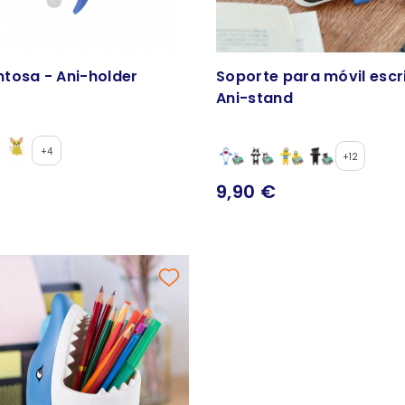
tosa - Ani-holder
Soporte para móvil escri
Ani-stand
+4
+12
9,90 €