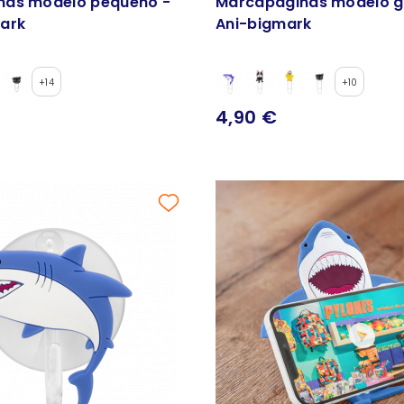
nas modelo pequeño -
Marcapáginas modelo g
ark
Ani-bigmark
+14
+10
4,90 €