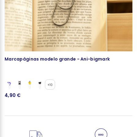
Marcapáginas modelo grande - Ani-bigmark
S
+10
4,90 €
9