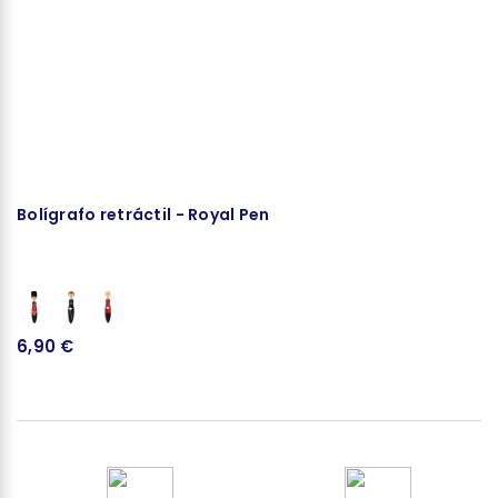
Bolígrafo retráctil - Royal Pen
F
6,90 €
2