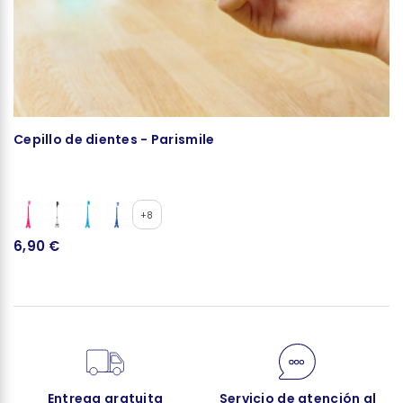
Cepillo de dientes - Parismile
C
+8
6,90 €
3
Entrega gratuita
Servicio de atención al