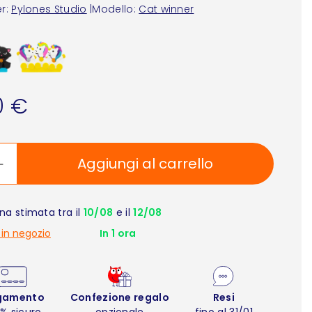
r:
Pylones Studio
|
Modello:
Cat winner
0 €
Aggiungi al carrello
a stimata tra il
10/08
e il
12/08
 in negozio
In 1 ora
gamento
Confezione regalo
Resi
% sicuro
opzionale
fino al 31/01