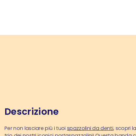
Descrizione
Per non lasciare più i tuoi
spazzolini da denti
, scopri l
trio dei nostri iconici portaspazzolini! Questa banda 