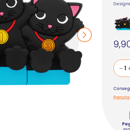
Designe
9,9
Consegn
Prenota
Pa
100