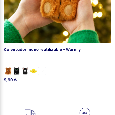
Calentador mano reutilizable - Warmly
Ce
+7
9,90 €
1