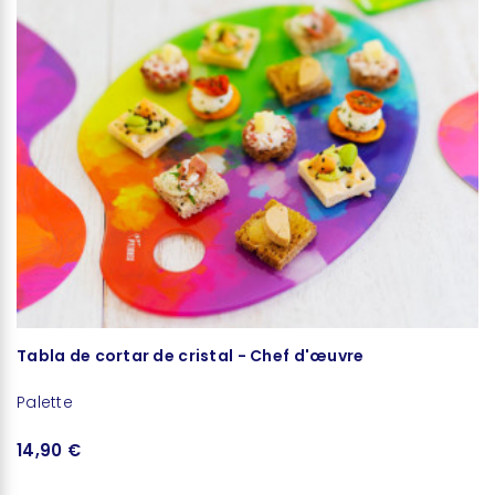
Tabla de cortar de cristal - Chef d'œuvre
S
Palette
Pa
14,90 €
1