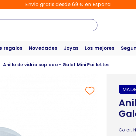
Envío gratis desde 69 € en España
e regalos
Novedades
Joyas
Los mejores
Segun
Anillo de vidrio soplado - Galet Mini Paillettes
MADE
Ani
Gal
Color: