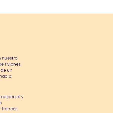
n nuestro
de Pylones,
 de un
ando a
 especial y
s
 francés,