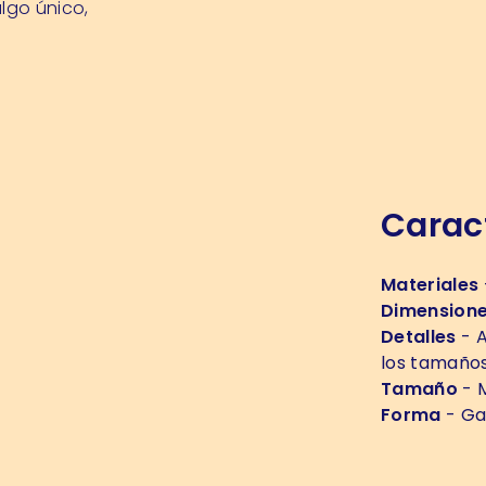
algo único,
Caract
Materiales
Dimension
Detalles
- A
los tamaños
Tamaño
- M
Forma
- Ga