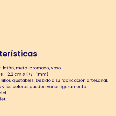
erísticas
- latón, metal cromado, vaso
es
- 2,2 cm ø (+/- 1mm)
nillos ajustables. Debido a su fabricación artesanal,
 y los colores pueden variar ligeramente
ini
let