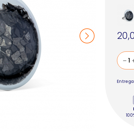
20,
Entrega
100