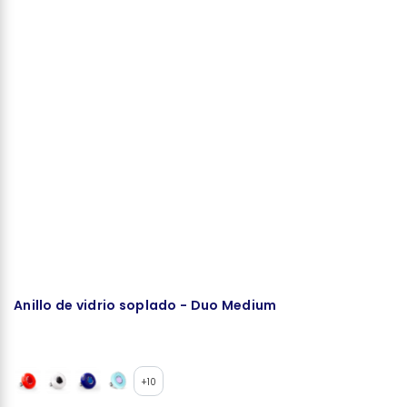
Anillo de vidrio soplado - Duo Medium
A
+10