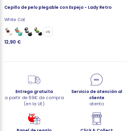
Cepillo de pelo plegable con Espejo - Lady Retro
P
White Cat
W
+15
12,90 €
5
Entrega gratuita
Servicio de atención al
a partir de 69€ de compra
cliente
(en la UE)
atento
Papel de regalo
Click & Collect