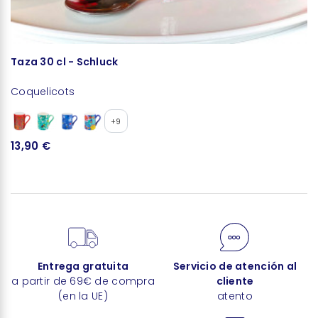
Taza 30 cl - Schluck
B
Coquelicots
C
+9
13,90 €
3
Entrega gratuita
Servicio de atención al
a partir de 69€ de compra
cliente
(en la UE)
atento