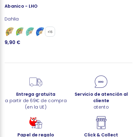
Abanico - LHO
B
Dahlia
D
+16
9,90 €
3
Entrega gratuita
Servicio de atención al
a partir de 69€ de compra
cliente
(en la UE)
atento
Papel de regalo
Click & Collect