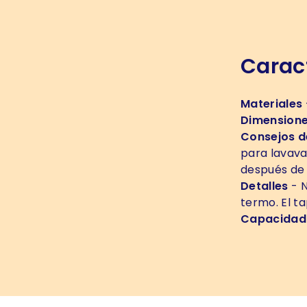
Caract
Materiales
Dimension
Consejos d
para lavavaj
después de 
Detalles
- N
termo. El t
Capacidad