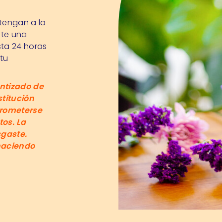
tengan a la
nte una
ta 24 horas
 tu
ntizado de
stitución
prometerse
os. La
sgaste.
aciendo