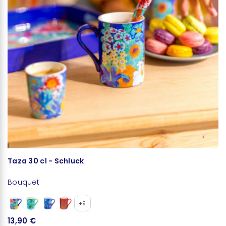
Taza 30 cl - Schluck
F
Bouquet
B
+9
13,90 €
1