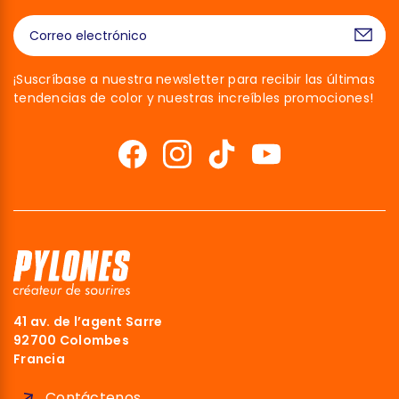
¡Suscríbase a nuestra newsletter para recibir las últimas
tendencias de color y nuestras increíbles promociones!
¡Hola!
Somos las cookies
41 av. de l’agent Sarre
92700 Colombes
Esperamos a asegurarnos de que estuvieras interesado en el
Francia
contenido de este sitio web antes de molestarte, pero nos
encantaría ser tus compañeros durante tu visita...
Contáctenos