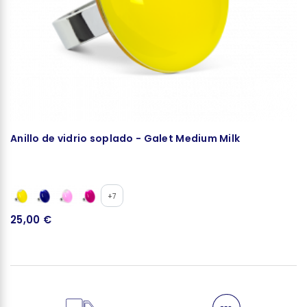
Anillo de vidrio soplado - Galet Medium Milk
C
+7
25,00 €
3