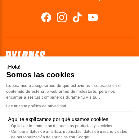
¡Hola!
Somos las cookies
41 av. de l’agent Sarre
92700 Colombes
Esperamos a asegurarnos de que estuvieras interesado en el
Francia
contenido de este sitio web antes de molestarte, pero nos
encantaría ser tus compañeros durante tu visita...
Contáctenos
Lee nuestra política de privacidad
Aquí te explicamos por qué usamos cookies.
TODO SOBRE NOSOTROS
Optimizar la promoción de nuestros productos y servicios
Compartir datos de analítica, publicidad, datos de usuario y datos
de personalización de anuncios con Google
A TU SERVICIO