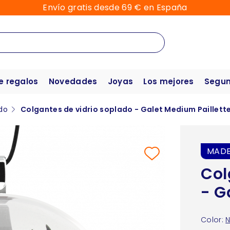
Envío gratis desde 69 € en España
e regalos
Novedades
Joyas
Los mejores
Segun
do
Colgantes de vidrio soplado - Galet Medium Paillett
MADE
Col
- G
Color: