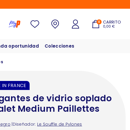
CARRITO
0
0,00 €
da oportunidad
Colecciones
es
 IN FRANCE
gantes de vidrio soplado
alet Medium Paillettes
Negro
|
Diseñador:
Le Souffle de Pylones