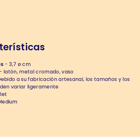
erísticas
es
- 3,7 ø cm
- latón, metal cromado, vaso
ebido a su fabricación artesanal, los tamaños y los
den variar ligeramente
let
Medium