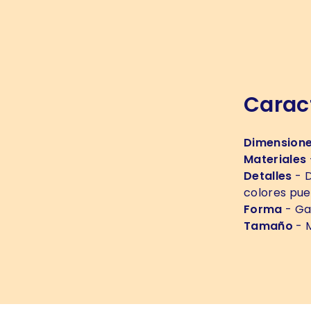
Caract
Dimension
Materiales
Detalles
- D
colores pue
Forma
- Ga
Tamaño
- 