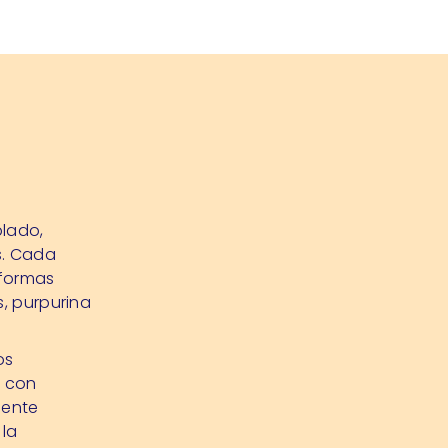
plado,
s. Cada
 formas
s, purpurina
os
s con
mente
 la