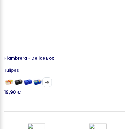
Fiambrera - Delice Box
T
Tulipes
Tu
+5
19,90 €
6