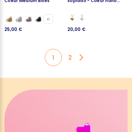
Coeur Medium Billes
soplado - Coeur nano
billes
+1
25,00 €
20,00 €
2
1