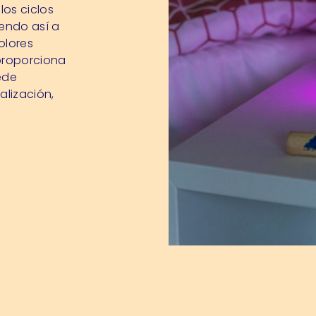
los ciclos
endo así a
olores
 proporciona
ede
alización,