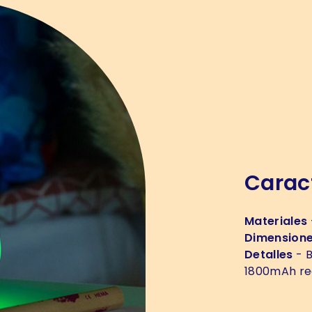
Caract
Materiales
Dimension
Detalles
- B
1800mAh rec