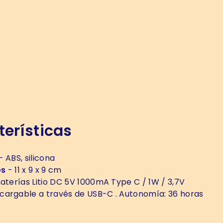
erísticas
- ABS, silicona
es
- 11 x 9 x 9 cm
aterías Litio DC 5V 1000mA Type C / 1W / 3,7V
argable a través de USB-C . Autonomía: 36 horas