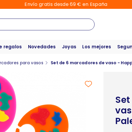
Envío gratis desde 69 € en España
e regalos
Novedades
Joyas
Los mejores
Segun
rcadores para vasos
Set de 6 marcadores de vaso - Hap
Set
vas
Pal