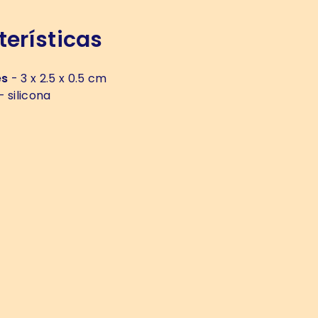
erísticas
es
- 3 x 2.5 x 0.5 cm
- silicona