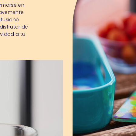
ormarse en
suavemente
nfusione
disfrutar de
ividad a tu