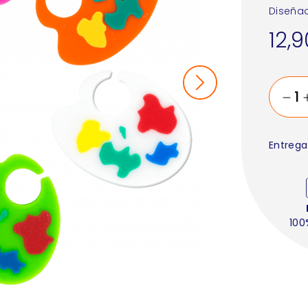
Diseñad
12,
Entrega
100