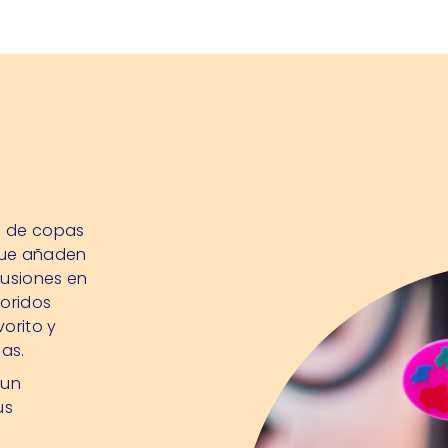
s de copas
 que añaden
fusiones en
loridos
orito y
as.
 un
us