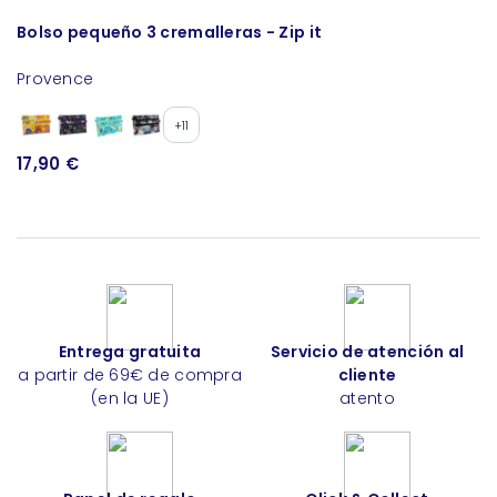
Bolso pequeño 3 cremalleras - Zip it
C
Provence
Ja
+11
17,90 €
5
Entrega gratuita
Servicio de atención al
a partir de 69€ de compra
cliente
(en la UE)
atento