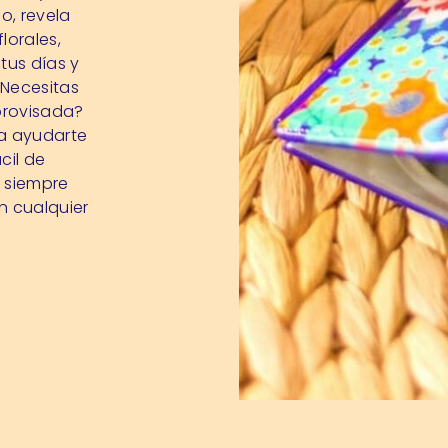
o, revela
lorales,
tus días y
¿Necesitas
provisada?
ra ayudarte
cil de
y siempre
n cualquier