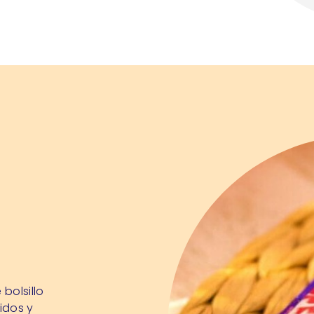
bolsillo
idos y