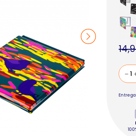
14,
Entrega
100