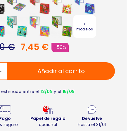
+
modelos
90 €
7,45 €
-50%
Añadir al carrito
 estimada entre el
13/08
y el
15/08
Pago
Papel de regalo
Devuelve
% seguro
opcional
hasta el 31/01