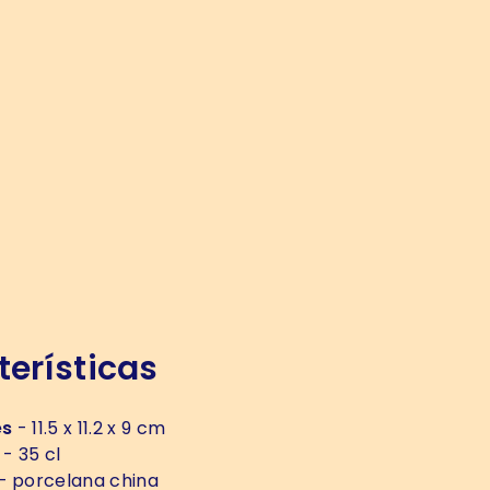
erísticas
es
- 11.5 x 11.2 x 9 cm
- 35 cl
- porcelana china