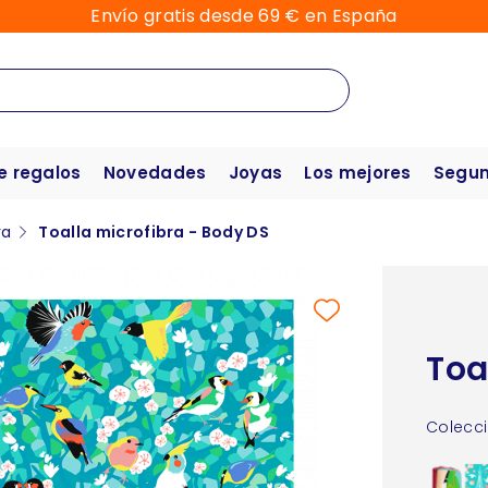
Envío gratis desde 69 € en España
e regalos
Novedades
Joyas
Los mejores
Segun
ra
Toalla microfibra - Body DS
Toa
Colecci