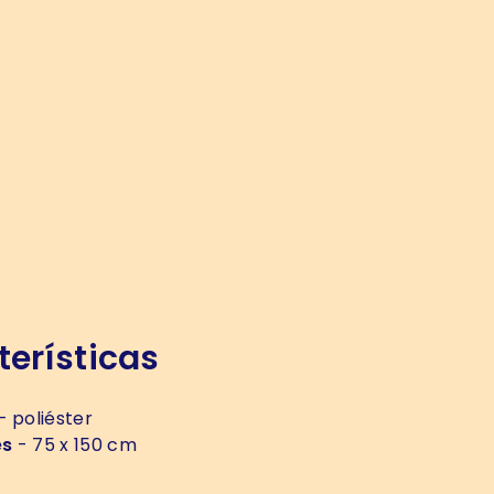
erísticas
- poliéster
es
- 75 x 150 cm