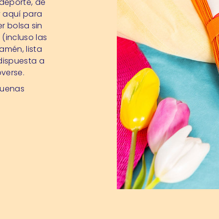
 deporte, de
y aquí para
r bolsa sin
(incluso las
amén, lista
dispuesta a
overse.
 buenas